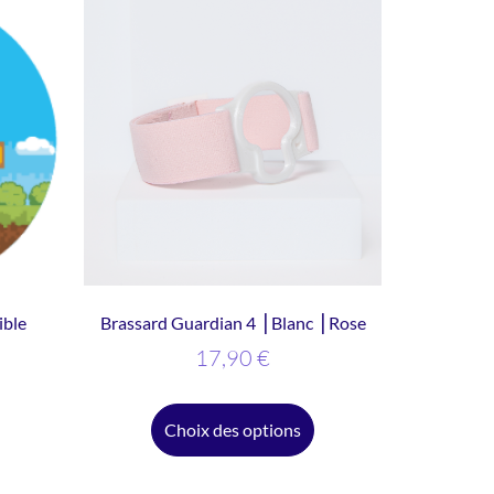
ible
Brassard Guardian 4 ⎥ Blanc ⎥ Rose
17,90
€
Choix des options