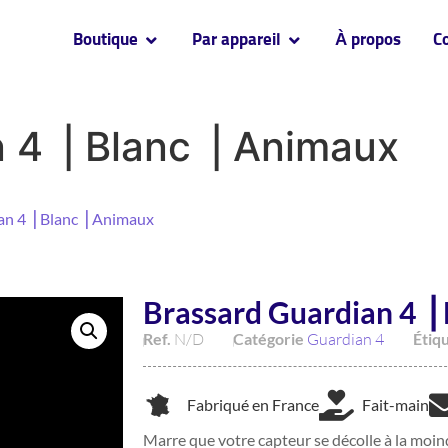
Boutique
Par appareil
À propos
C
 4 ⎥ Blanc ⎥ Animaux
an 4 ⎥ Blanc ⎥ Animaux
Brassard Guardian 4 ⎥
Ref.
N/D
Catégorie
Guardian 4
Étiq
Fabriqué en France
Fait-main
Marre que votre capteur se décolle à la moind