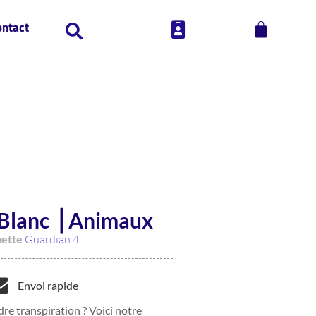
ontact
 Blanc ⎥ Animaux
uette
Guardian 4
Envoi rapide
re transpiration ? Voici notre