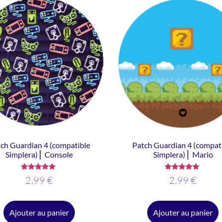
ch Guardian 4 (compatible
Patch Guardian 4 (compat
Simplera) ⎜ Console
Simplera) ⎜ Mario
Note
Note
2,99
€
2,99
€
5.00
5.00
sur 5
sur 5
Ajouter au panier
Ajouter au panier