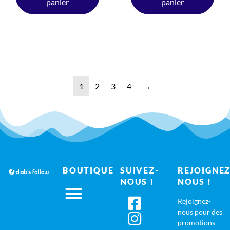
panier
panier
1
2
3
4
→
BOUTIQUE
SUIVEZ-
REJOIGNEZ
NOUS !
NOUS !
Rejoignez-
nous pour des
promotions