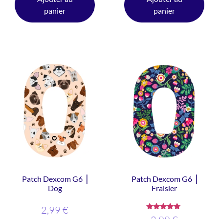
panier
panier
Patch Dexcom G6 ⎥
Patch Dexcom G6 ⎥
Dog
Fraisier
2,99
€
Note