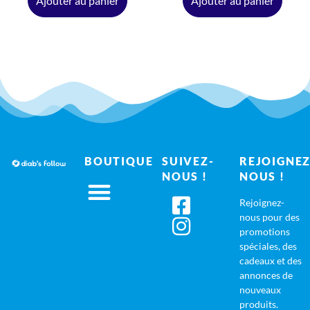
Ajouter au panier
Ajouter au panier
BOUTIQUE
SUIVEZ-
REJOIGNEZ
NOUS !
NOUS !
Rejoignez-
nous pour des
promotions
spéciales, des
cadeaux et des
annonces de
nouveaux
produits.