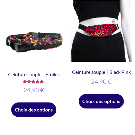
Ceinture souple ⎥ Black Pink
Ceinture souple ⎥ Etoiles
24,90
€
Note
24,90
€
5.00
sur 5
Choix des options
Choix des options