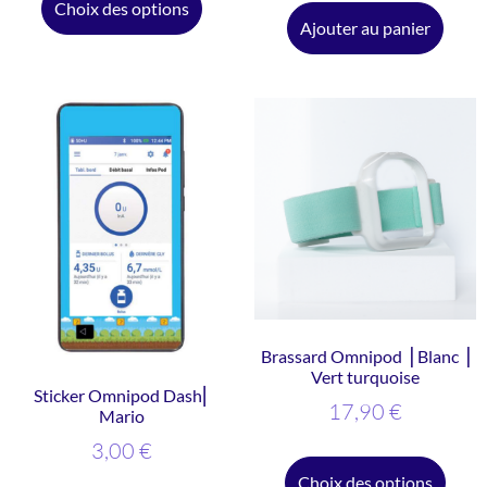
Choix des options
Ajouter au panier
Brassard Omnipod ⎥ Blanc ⎥
Vert turquoise
Sticker Omnipod Dash⎜
17,90
€
Mario
3,00
€
Choix des options