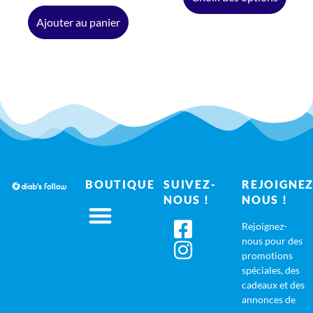
Ajouter au panier
BOUTIQUE
SUIVEZ-
REJOIGNEZ
NOUS !
NOUS !
Rejoignez-
nous pour des
promotions
spéciales, des
cadeaux et des
annonces de