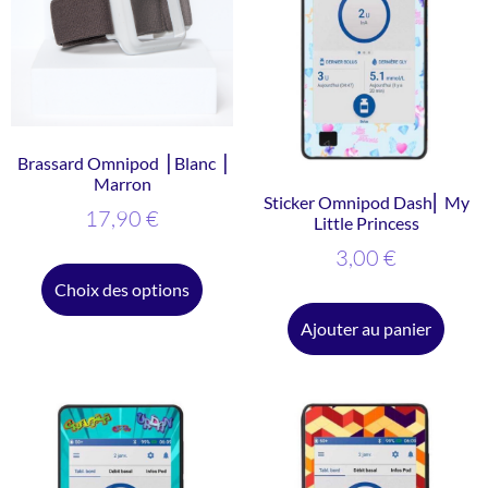
Brassard Omnipod ⎥ Blanc ⎥
Marron
Sticker Omnipod Dash⎜ My
17,90
€
Little Princess
3,00
€
Choix des options
Ajouter au panier