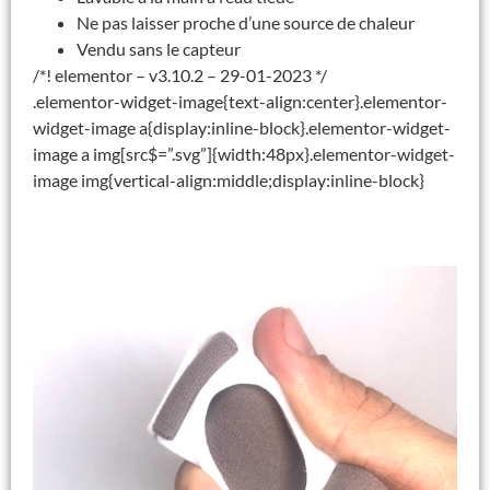
Ne pas laisser proche d’une source de chaleur
Vendu sans le capteur
/*! elementor – v3.10.2 – 29-01-2023 */
.elementor-widget-image{text-align:center}.elementor-
widget-image a{display:inline-block}.elementor-widget-
image a img[src$=”.svg”]{width:48px}.elementor-widget-
image img{vertical-align:middle;display:inline-block}