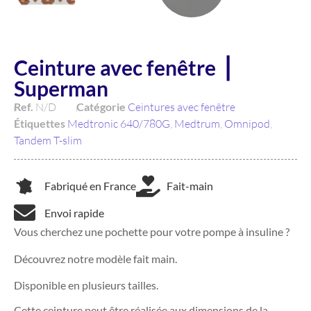
Ceinture avec fenêtre ⎥
Superman
Ref.
N/D
Catégorie
Ceintures avec fenêtre
Étiquettes
Medtronic 640/780G
,
Medtrum
,
Omnipod
,
Tandem T-slim
Fabriqué en France
Fait-main
Envoi rapide
Vous cherchez une pochette pour votre pompe à insuline ?
Découvrez notre modèle fait main.
Disponible en plusieurs tailles.
Cette ceinture peut être réalisée aux dimensions de la