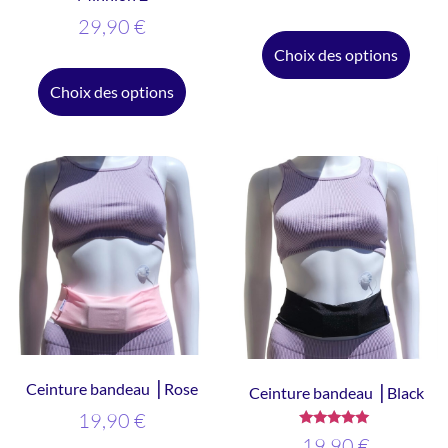
29,90
€
Choix des options
Choix des options
Ceinture bandeau ⎥ Rose
Ceinture bandeau ⎥ Black
19,90
€
Note
19,90
€