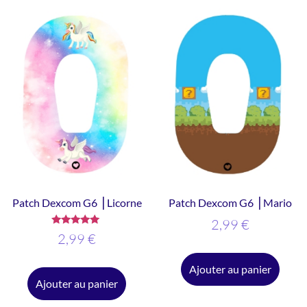
Patch Dexcom G6 ⎥ Licorne
Patch Dexcom G6 ⎥ Mario
2,99
€
Note
2,99
€
5.00
sur 5
Ajouter au panier
Ajouter au panier