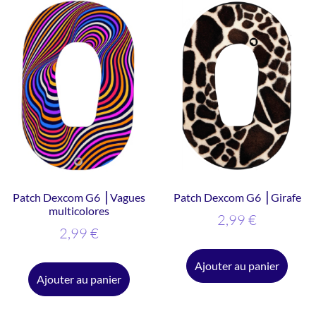
Patch Dexcom G6 ⎥ Vagues
Patch Dexcom G6 ⎥ Girafe
multicolores
2,99
€
2,99
€
Ajouter au panier
Ajouter au panier