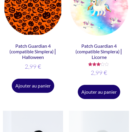
Patch Guardian 4
Patch Guardian 4
(compatible Simplera) ⎜
(compatible Simplera) ⎜
Halloween
Licorne
2,99
€
Note
2,99
€
3.00
sur 5
Ajouter au panier
Ajouter au panier