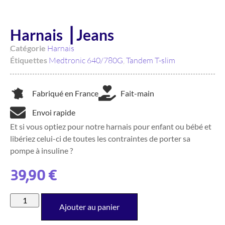
Harnais ⎥ Jeans
Catégorie
Harnais
Étiquettes
Medtronic 640/780G
,
Tandem T-slim
Fabriqué en France
Fait-main
Envoi rapide
Et si vous optiez pour notre harnais pour enfant ou bébé et
libériez celui-ci de toutes les contraintes de porter sa
pompe à insuline ?
39,90
€
Ajouter au panier