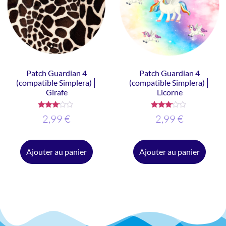
Patch Guardian 4
Patch Guardian 4
(compatible Simplera) ⎜
(compatible Simplera) ⎜
Girafe
Licorne
Note
Note
2,99
€
2,99
€
3.00
3.00
sur 5
sur 5
Ajouter au panier
Ajouter au panier