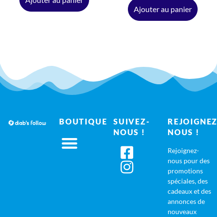
Ajouter au panier
BOUTIQUE
SUIVEZ-
REJOIGNEZ
NOUS !
NOUS !
Rejoignez-
nous pour des
promotions
spéciales, des
cadeaux et des
annonces de
nouveaux