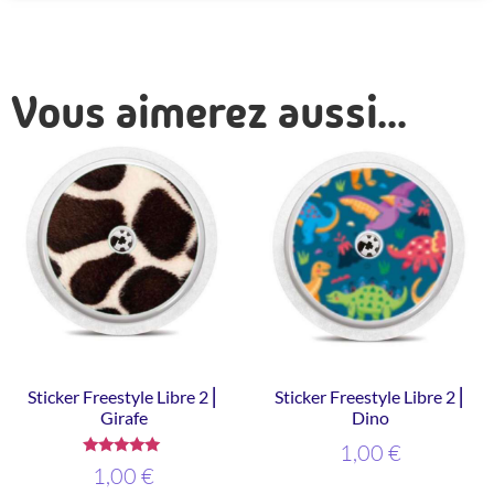
Vous aimerez aussi...
Sticker Freestyle Libre 2 ⎜
Sticker Freestyle Libre 2 ⎜
Girafe
Dino
1,00
€
Note
1,00
€
5.00