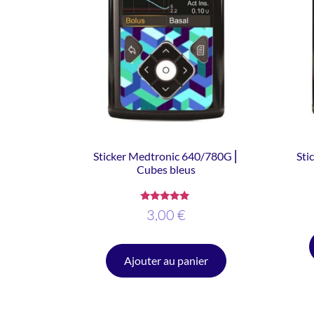
Sticker Medtronic 640/780G ⎜
Sti
Cubes bleus
Note
3,00
€
5.00
sur 5
Ajouter au panier