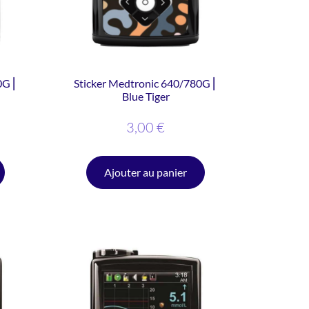
0G ⎜
Sticker Medtronic 640/780G ⎜
Blue Tiger
3,00
€
Ajouter au panier