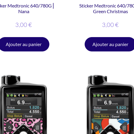
cker Medtronic 640/780G ⎜
Sticker Medtronic 640/78
Nana
Green Christmas
3,00
€
3,00
€
Ajouter au panier
Ajouter au panier