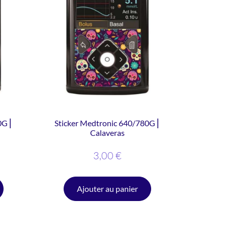
0G ⎜
Sticker Medtronic 640/780G ⎜
Calaveras
3,00
€
Ajouter au panier