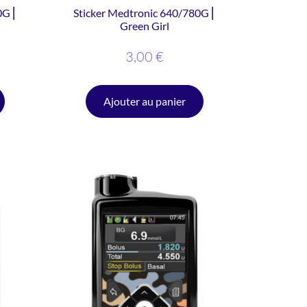
0G ⎜
Sticker Medtronic 640/780G ⎜
Green Girl
3,00
€
Ajouter au panier