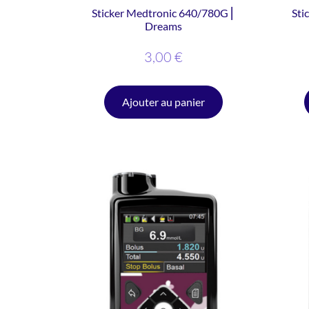
Sticker Medtronic 640/780G ⎜
Sti
Dreams
3,00
€
Ajouter au panier