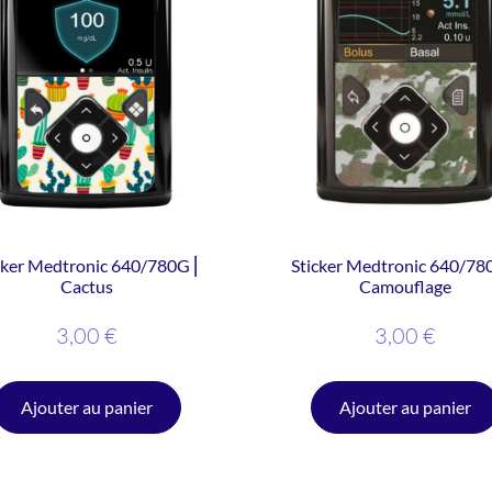
cker Medtronic 640/780G ⎜
Sticker Medtronic 640/78
Cactus
Camouflage
3,00
€
3,00
€
Ajouter au panier
Ajouter au panier