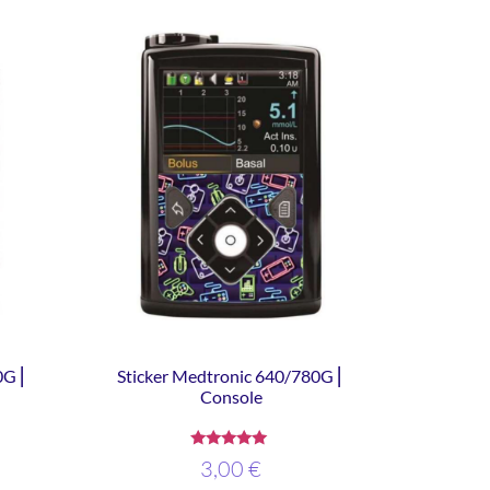
0G ⎜
Sticker Medtronic 640/780G ⎜
Console
Note
3,00
€
5.00
sur 5