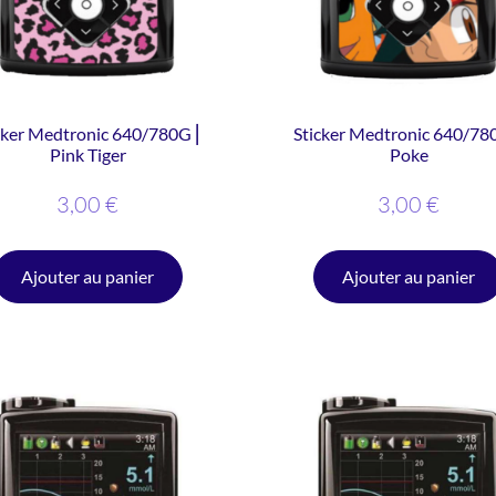
cker Medtronic 640/780G ⎜
Sticker Medtronic 640/78
Pink Tiger
Poke
3,00
€
3,00
€
Ajouter au panier
Ajouter au panier