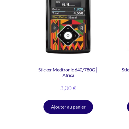
Sticker Medtronic 640/780G ⎜
Sti
Africa
3,00
€
Ajouter au panier