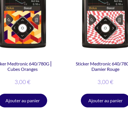
cker Medtronic 640/780G ⎜
Sticker Medtronic 640/78
Cubes Oranges
Damier Rouge
3,00
€
3,00
€
Ajouter au panier
Ajouter au panier