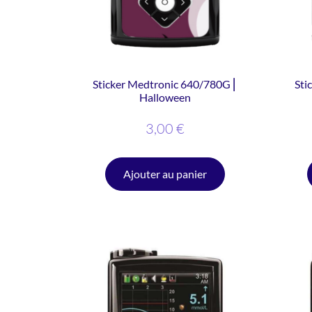
Sticker Medtronic 640/780G ⎜
Sti
Halloween
3,00
€
Ajouter au panier