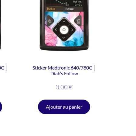
0G ⎜
Sticker Medtronic 640/780G ⎜
Diab’s Follow
3,00
€
Ajouter au panier