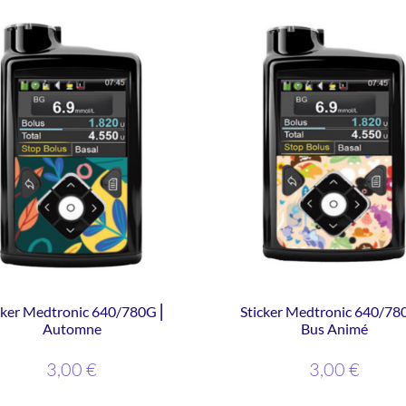
cker Medtronic 640/780G ⎜
Sticker Medtronic 640/78
Automne
Bus Animé
3,00
€
3,00
€