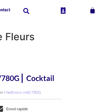
ontact
 Fleurs
/780G ⎜ Cocktail
te
Medtronic 640/780G
Envoi rapide