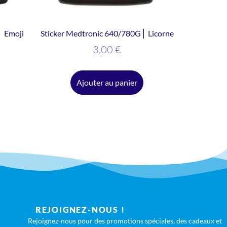
⎜ Emoji
Sticker Medtronic 640/780G ⎜ Licorne
3,00
€
Ajouter au panier
REJOIGNEZ-NOUS !
Rejoignez-nous pour des promotions spéciales, des cadeaux et