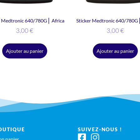
r Medtronic 640/780G ⎜ Africa
Sticker Medtronic 640/780G 
3,00
€
3,00
€
Ajouter au panier
Ajouter au panier
OUTIQUE
SUIVEZ-NOUS !
n panier