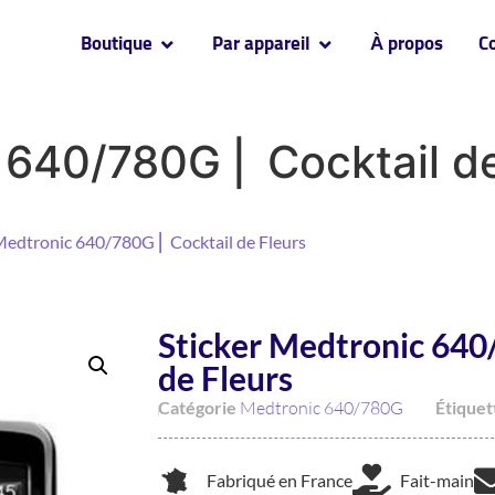
Boutique
Par appareil
À propos
C
 640/780G ⎜ Cocktail de
 Medtronic 640/780G ⎜ Cocktail de Fleurs
Sticker Medtronic 640
de Fleurs
Catégorie
Medtronic 640/780G
Étiquet
Fabriqué en France
Fait-main