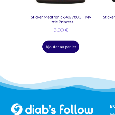
Sticker Medtronic 640/780G ⎜ My
Sticke
Little Princess
3,00
€
Ajouter au panier
B
Mo