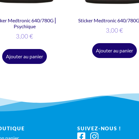
cker Medtronic 640/780G ⎜
Sticker Medtronic 640/780G
Psychique
3,00
€
3,00
€
Ajouter au panier
Ajouter au panier
OUTIQUE
SUIVEZ-NOUS !
n panier