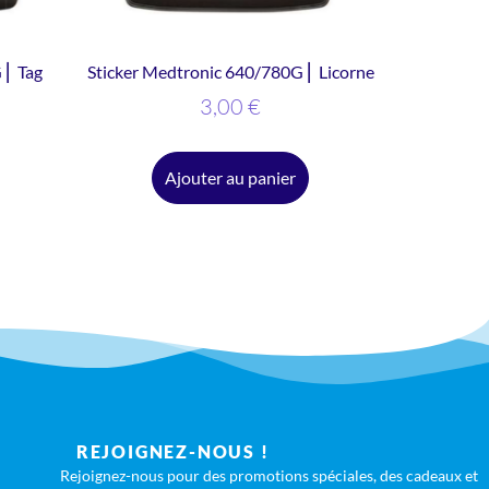
 ⎜ Tag
Sticker Medtronic 640/780G ⎜ Licorne
3,00
€
Ajouter au panier
REJOIGNEZ-NOUS !
Rejoignez-nous pour des promotions spéciales, des cadeaux et