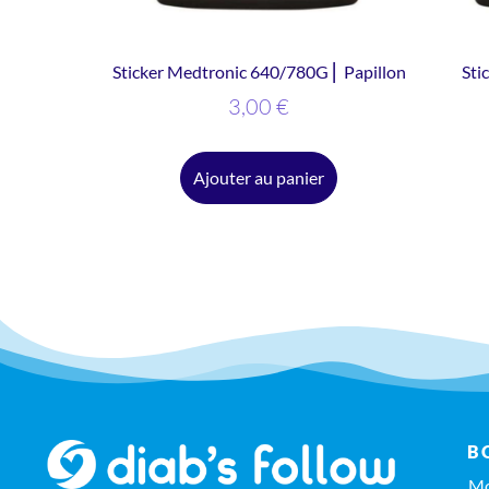
Sticker Medtronic 640/780G ⎜ Papillon
Sti
3,00
€
Ajouter au panier
B
Mo