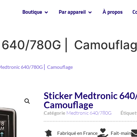
Boutique
Par appareil
À propos
C
c 640/780G ⎜ Camoufla
 Medtronic 640/780G ⎜ Camouflage
Sticker Medtronic 640
Camouflage
Catégorie
Medtronic 640/780G
Étiquet
Fabriqué en France
Fait-main