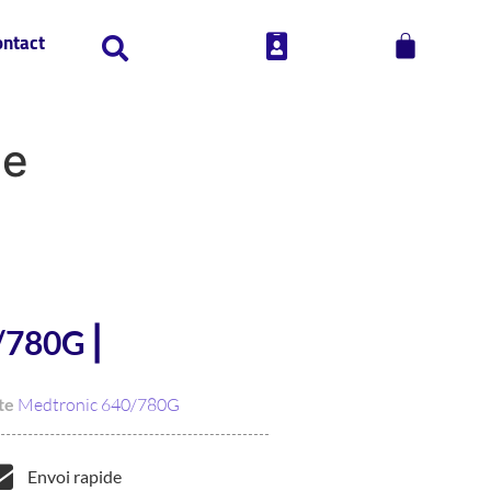
ontact
ge
/780G ⎜
te
Medtronic 640/780G
Envoi rapide