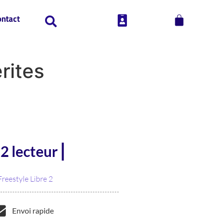
ontact
rites
2 lecteur ⎜
Freestyle Libre 2
Envoi rapide