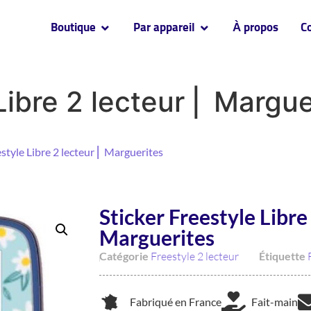
Boutique
Par appareil
À propos
C
Libre 2 lecteur ⎜ Margue
estyle Libre 2 lecteur ⎜ Marguerites
Sticker Freestyle Libre 
Marguerites
Catégorie
Freestyle 2 lecteur
Étiquette
Fabriqué en France
Fait-main