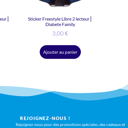
teur ⎜
Sticker Freestyle Libre 2 lecteur ⎜
Diabete Family
3,00
€
Ajouter au panier
REJOIGNEZ-NOUS !
Rejoignez-nous pour des promotions spéciales, des cadeaux et