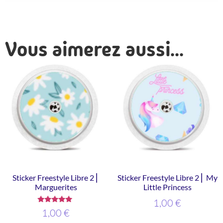
Vous aimerez aussi...
Sticker Freestyle Libre 2 ⎜
Sticker Freestyle Libre 2 ⎜ My
Marguerites
Little Princess
1,00
€
Note
1,00
€
5.00
sur 5