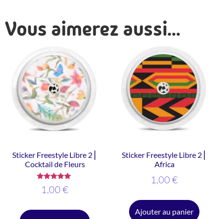
Vous aimerez aussi...
Sticker Freestyle Libre 2 ⎜
Sticker Freestyle Libre 2 ⎜
Cocktail de Fleurs
Africa
1,00
€
Note
1,00
€
5.00
sur 5
Ajouter au panier