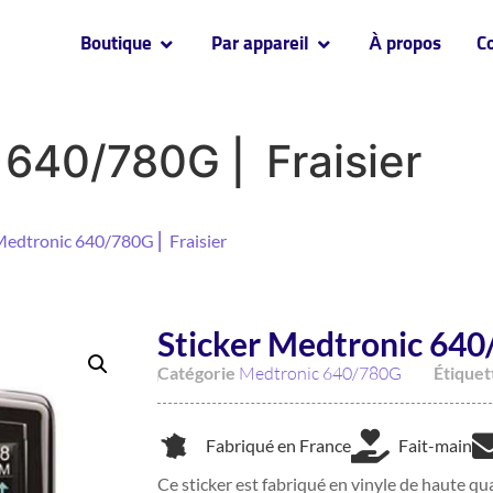
Boutique
Par appareil
À propos
C
 640/780G ⎜ Fraisier
 Medtronic 640/780G ⎜ Fraisier
Sticker Medtronic 640/
Catégorie
Medtronic 640/780G
Étiquet
Fabriqué en France
Fait-main
Ce sticker est fabriqué en vinyle de haute qua