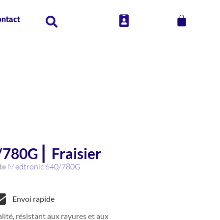
ontact
780G ⎜ Fraisier
te
Medtronic 640/780G
Envoi rapide
lité, résistant aux rayures et aux