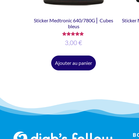
Sticker Medtronic 640/780G ⎜ Cubes
Sticker
bleus
Note
3,00
€
5.00
sur 5
Ajouter au panier
B