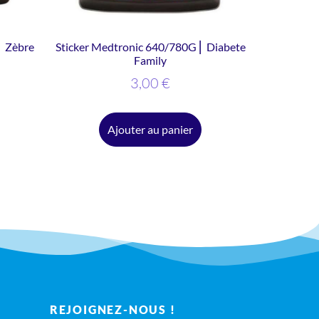
⎜ Zèbre
Sticker Medtronic 640/780G ⎜ Diabete
Family
3,00
€
Ajouter au panier
REJOIGNEZ-NOUS !