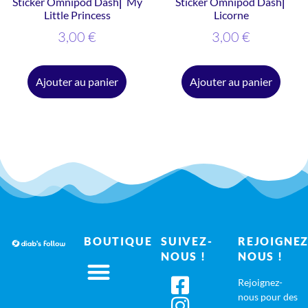
Sticker Omnipod Dash⎜ My
Sticker Omnipod Dash⎜
Little Princess
Licorne
3,00
€
3,00
€
Ajouter au panier
Ajouter au panier
BOUTIQUE
SUIVEZ-
REJOIGNEZ
NOUS !
NOUS !
Rejoignez-
nous pour des