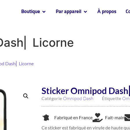
Boutique
Par appareil
À propos
C
Dash⎜ Licorne
od Dash⎜ Licorne
Sticker Omnipod Dash⎜
Catégorie
Omnipod Dash
Étiquette
Om
Fabriqué en France
Fait-main
Ce sticker est fabriqué en vinyle de haute qua