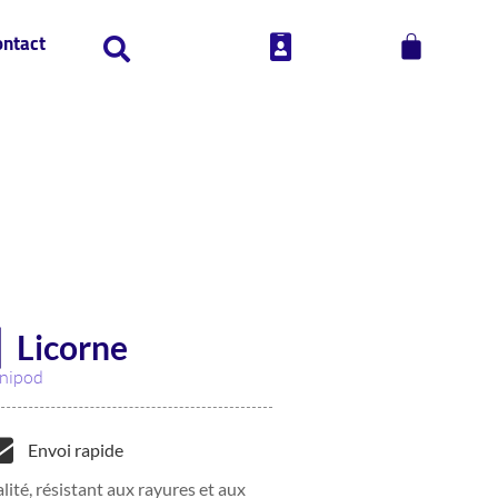
ontact
 Licorne
nipod
Envoi rapide
lité, résistant aux rayures et aux