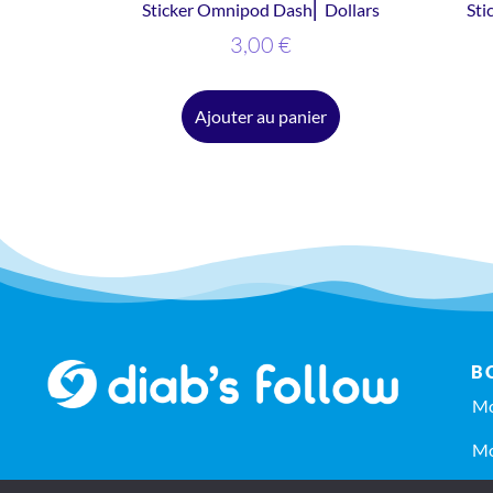
Sticker Omnipod Dash⎜ Dollars
Sti
3,00
€
Ajouter au panier
B
Mo
Mo