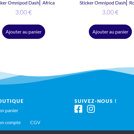
cker Omnipod Dash⎜ Africa
Sticker Omnipod Dash⎜ R
3,00
€
3,00
€
Ajouter au panier
Ajouter au panier
OUTIQUE
SUIVEZ-NOUS !
n panier
n compte
CGV