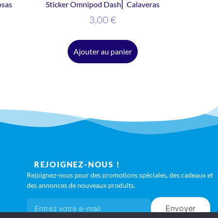
osas
Sticker Omnipod Dash⎜ Calaveras
3,00
€
Ajouter au panier
REJOIGNEZ-NOUS !
Rejoignez-nous pour des promotions spéciales, des cadeaux et
des annonces de nouveaux produits.
Envoyer