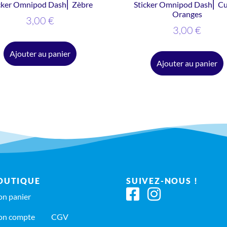
cker Omnipod Dash⎜ Zèbre
Sticker Omnipod Dash⎜ C
Oranges
3,00
€
3,00
€
Ajouter au panier
Ajouter au panier
OUTIQUE
SUIVEZ-NOUS !
n panier
n compte
CGV