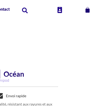
ontact
⎜ Océan
nipod
Envoi rapide
lité, résistant aux rayures et aux