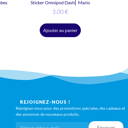
ubes
Sticker Omnipod Dash⎜ Mario
3,00
€
Ajouter au panier
REJOIGNEZ-NOUS !
Rejoignez-nous pour des promotions spéciales, des cadeaux et
des annonces de nouveaux produits.
Envoyer