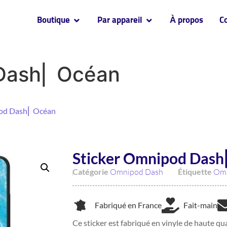
Boutique
Par appareil
À propos
C
Dash⎜ Océan
pod Dash⎜ Océan
Sticker Omnipod Dash
Catégorie
Omnipod Dash
Étiquette
Om
Fabriqué en France
Fait-main
Ce sticker est fabriqué en vinyle de haute qua