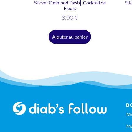
Sticker Omnipod Dash⎜ Cocktail de
Sti
Fleurs
3,00
€
Ajouter au panier
B
Mo
Mo