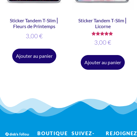
Sticker Tandem T-Slim ⎜
Sticker Tandem T-Slim ⎜
Fleurs de Printemps
Licorne
3,00
€
Note
3,00
€
5.00
sur 5
Ajouter au panier
Ajouter au panier
BOUTIQUE
SUIVEZ-
REJOIGNEZ