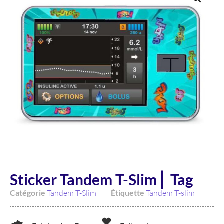
Sticker Tandem T-Slim ⎜ Tag
Catégorie
Tandem T-Slim
Étiquette
Tandem T-slim