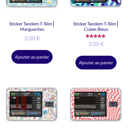
Sticker Tandem T-Slim ⎜
Sticker Tandem T-Slim ⎜
Marguerites
Cubes Bleus
3,00
€
Note
3,00
€
5.00
sur 5
Ajouter au panier
Ajouter au panier