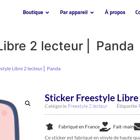
Boutique
Par appareil
À propos
C
Libre 2 lecteur ⎜ Panda
estyle Libre 2 lecteur ⎜ Panda
Sticker Freestyle Libre
Catégorie
Freestyle 2 lecteur
Étiquette
Fabriqué en France
Fait-main
Ce sticker est fabriqué en vinyle de haute qua