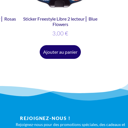
r ⎜ Rosas
Sticker Freestyle Libre 2 lecteur ⎜ Blue
Flowers
3,00
€
Ajouter au panier
REJOIGNEZ-NOUS !
Rejoignez-nous pour des promotions spéciales, des cadeaux et