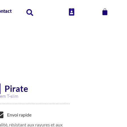
ontact
⎜ Pirate
em T-slim
Envoi rapide
lité, résistant aux rayures et aux